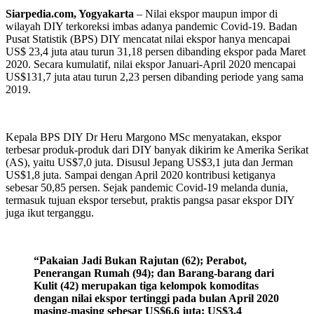
Siarpedia.com, Yogyakarta
– Nilai ekspor maupun impor di
wilayah DIY terkoreksi imbas adanya pandemic Covid-19. Badan
Pusat Statistik (BPS) DIY mencatat nilai ekspor hanya mencapai
US$ 23,4 juta atau turun 31,18 persen dibanding ekspor pada Maret
2020. Secara kumulatif, nilai ekspor Januari-April 2020 mencapai
US$131,7 juta atau turun 2,23 persen dibanding periode yang sama
2019.
Kepala BPS DIY Dr Heru Margono MSc menyatakan, ekspor
terbesar produk-produk dari DIY banyak dikirim ke Amerika Serikat
(AS), yaitu US$7,0 juta. Disusul Jepang US$3,1 juta dan Jerman
US$1,8 juta. Sampai dengan April 2020 kontribusi ketiganya
sebesar 50,85 persen. Sejak pandemic Covid-19 melanda dunia,
termasuk tujuan ekspor tersebut, praktis pangsa pasar ekspor DIY
juga ikut terganggu.
“Pakaian Jadi Bukan Rajutan (62); Perabot,
Penerangan Rumah (94); dan Barang-barang dari
Kulit (42) merupakan tiga kelompok komoditas
dengan nilai ekspor tertinggi pada bulan April 2020
masing-masing sebesar US$6,6 juta; US$3,4