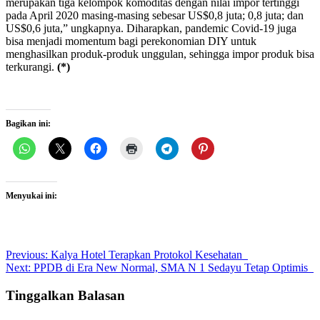
merupakan tiga kelompok komoditas dengan nilai impor tertinggi
pada April 2020 masing-masing sebesar US$0,8 juta; 0,8 juta; dan
US$0,6 juta,” ungkapnya. Diharapkan, pandemic Covid-19 juga
bisa menjadi momentum bagi perekonomian DIY untuk
menghasilkan produk-produk unggulan, sehingga impor produk bisa
terkurangi.
(*)
Bagikan ini:
Menyukai ini:
Post
Previous:
Kalya Hotel Terapkan Protokol Kesehatan
Next:
PPDB di Era New Normal, SMA N 1 Sedayu Tetap Optimis
navigation
Tinggalkan Balasan