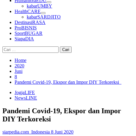
HumanioraEDU
kabarUMBY
HealthCARE
kabarSARDJITO
DestinasiRASA
ProBISNIS
SportBUGAR
SiapaDIA
Cari
untuk:
Home
2020
Juni
8
Pandemi Covid-19, Ekspor dan Impor DIY Terkoreksi
JogjaLIFE
NewsLINE
Pandemi Covid-19, Ekspor dan Impor
DIY Terkoreksi
siarpedia.com_Indonesia
8 Juni 2020