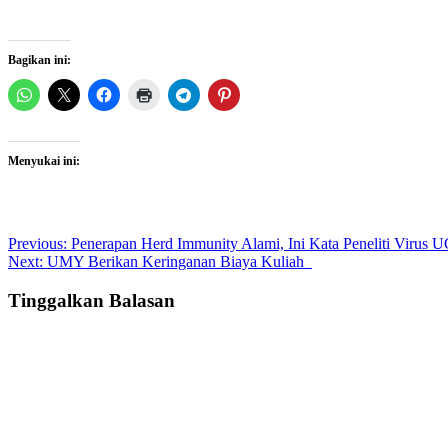
Bagikan ini:
Menyukai ini:
Post
Previous:
Penerapan Herd Immunity Alami, Ini Kata Peneliti Viru
Next:
UMY Berikan Keringanan Biaya Kuliah
navigation
Tinggalkan Balasan