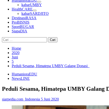
HumanioraEDU
kabarUMBY
HealthCARE
kabarSARDJITO
DestinasiRASA
ProBISNIS
SportBUGAR
SiapaDIA
Cari
untuk:
Home
2020
Juni
5
Peduli Sesama, Himatepa UMBY Galang Donasi
HumanioraEDU
NewsLINE
Peduli Sesama, Himatepa UMBY Galang 
siarpedia.com_Indonesia
5 Juni 2020