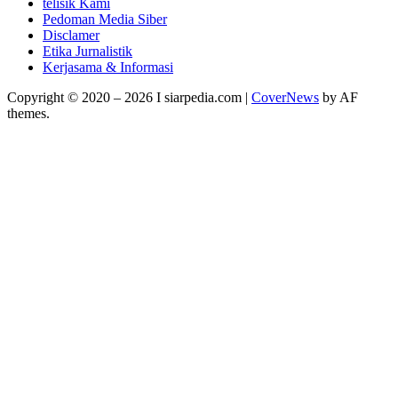
telisik Kami
Pedoman Media Siber
Disclamer
Etika Jurnalistik
Kerjasama & Informasi
Copyright © 2020 – 2026 I siarpedia.com
|
CoverNews
by AF
themes.