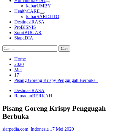
HumanioraEDU
kabarUMBY
HealthCARE
kabarSARDJITO
DestinasiRASA
ProBISNIS
SportBUGAR
SiapaDIA
Cari
untuk:
Home
2020
Mei
17
Pisang Goreng Krispy Penggugah Berbuka
DestinasiRASA
RamadanBERKAH
Pisang Goreng Krispy Penggugah
Berbuka
siarpedia.com_Indonesia
17 Mei 2020