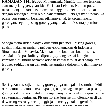
RAMADAN
1441 h/2020 M memasuki Minggu-minggu terakhir,
atau menjelang perayaan Idul Fitri atau Lebaran. Namun puasa
masih menjadi ibadah istimewa, sehingga momen ini tetap dijalani
dengan semangat untuk lebih baik tentunya. Sebagai menu pembuka
puasa pun semakin beragam pilihannya, tak terkecuali menu
gorengan, seperti pisang goreng yang enak untuk santap pembuka
puasa.
Sebagaimana sudah banyak diketahui jika menu pisang goreng
adalah makanan ringan yang banyak ditemukan di Indonesia,
Singapura dan Malaysia. Makanan ini dibuat dari buah pisang,
sesudah di kupas kulitnya dipotong-potong sesuai keinginan,
kemudian di lumuri bersama adonan kental terbuat dari campuran
tepung, sedikit garam dan gula, selanjutnya digoreng dalam minyak
goreng.
Seiring zaman, sajian pisang goreng juga mengalami sentuhan lebih
dari pembuat-pembuatnya. Apalagi, bagi sebagaian penjual pisang
goreng, citarasa menentukan berapa banyak yang akan terjual, selain
sisi kemasan penjualan. Pisang goreng juga sering ditemukan dijual
di warung-warung kecil pinggir jalan menggunakan gerobak,
maupun di ruko-ruko, atau warung kopi sebagai makanan