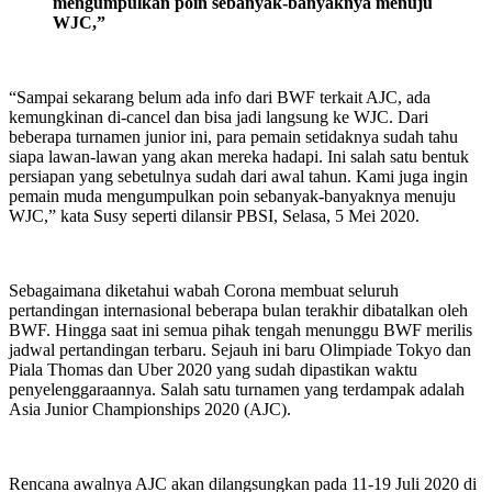
mengumpulkan poin sebanyak-banyaknya menuju
WJC,”
“Sampai sekarang belum ada info dari BWF terkait AJC, ada
kemungkinan di-cancel dan bisa jadi langsung ke WJC. Dari
beberapa turnamen junior ini, para pemain setidaknya sudah tahu
siapa lawan-lawan yang akan mereka hadapi. Ini salah satu bentuk
persiapan yang sebetulnya sudah dari awal tahun. Kami juga ingin
pemain muda mengumpulkan poin sebanyak-banyaknya menuju
WJC,” kata Susy seperti dilansir PBSI, Selasa, 5 Mei 2020.
Sebagaimana diketahui wabah Corona membuat seluruh
pertandingan internasional beberapa bulan terakhir dibatalkan oleh
BWF. Hingga saat ini semua pihak tengah menunggu BWF merilis
jadwal pertandingan terbaru. Sejauh ini baru Olimpiade Tokyo dan
Piala Thomas dan Uber 2020 yang sudah dipastikan waktu
penyelenggaraannya. Salah satu turnamen yang terdampak adalah
Asia Junior Championships 2020 (AJC).
Rencana awalnya AJC akan dilangsungkan pada 11-19 Juli 2020 di