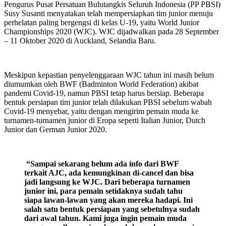
Pengurus Pusat Persatuan Bulutangkis Seluruh Indonesia (PP PBSI)
Susy Susanti menyatakan telah mempersiapkan tim junior menuju
perhelatan paling bergengsi di kelas U-19, yaitu World Junior
Championships 2020 (WJC). WJC dijadwalkan pada 28 September
– 11 Oktober 2020 di Auckland, Selandia Baru.
Meskipun kepastian penyelenggaraan WJC tahun ini masih belum
diumumkan oleh BWF (Badminton World Federation) akibat
pandemi Covid-19, namun PBSI tetap harus bersiap. Beberapa
bentuk persiapan tim junior telah dilakukan PBSI sebelum wabah
Covid-19 menyebar, yaitu dengan mengirim pemain muda ke
turnamen-turnamen junior di Eropa seperti Italian Junior, Dutch
Junior dan German Junior 2020.
“Sampai sekarang belum ada info dari BWF
terkait AJC, ada kemungkinan di-cancel dan bisa
jadi langsung ke WJC. Dari beberapa turnamen
junior ini, para pemain setidaknya sudah tahu
siapa lawan-lawan yang akan mereka hadapi. Ini
salah satu bentuk persiapan yang sebetulnya sudah
dari awal tahun. Kami juga ingin pemain muda