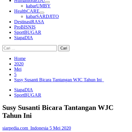
HumanioraEDU
kabarUMBY
HealthCARE
kabarSARDJITO
DestinasiRASA
ProBISNIS
SportBUGAR
SiapaDIA
Cari
untuk:
Home
2020
Mei
5
Susy Susanti Bicara Tantangan WJC Tahun Ini
SiapaDIA
SportBUGAR
Susy Susanti Bicara Tantangan WJC
Tahun Ini
siarpedia.com_Indonesia
5 Mei 2020