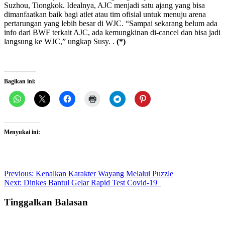
Suzhou, Tiongkok. Idealnya, AJC menjadi satu ajang yang bisa
dimanfaatkan baik bagi atlet atau tim ofisial untuk menuju arena
pertarungan yang lebih besar di WJC. “Sampai sekarang belum ada
info dari BWF terkait AJC, ada kemungkinan di-cancel dan bisa jadi
langsung ke WJC,” ungkap Susy. .
(*)
Bagikan ini:
Menyukai ini:
Post
Previous:
Kenalkan Karakter Wayang Melalui Puzzle
Next:
Dinkes Bantul Gelar Rapid Test Covid-19
navigation
Tinggalkan Balasan