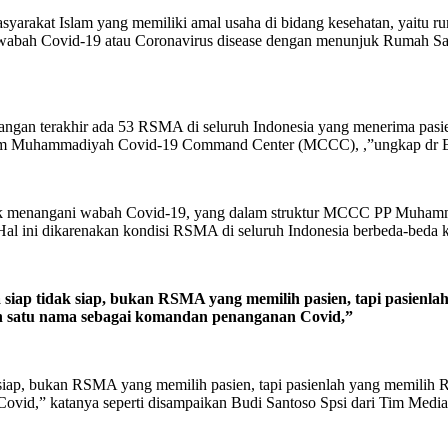
arakat Islam yang memiliki amal usaha di bidang kesehatan, yaitu r
gani wabah Covid-19 atau Coronavirus disease dengan menunjuk Ruma
ngan terakhir ada 53 RSMA di seluruh Indonesia yang menerima pas
Muhammadiyah Covid-19 Command Center (MCCC), ,”ungkap dr Eko
 untuk menangani wabah Covid-19, yang dalam struktur MCCC PP Mu
ini dikarenakan kondisi RSMA di seluruh Indonesia berbeda-beda kapa
ap tidak siap, bukan RSMA yang memilih pasien, tapi pasienlah
h satu nama sebagai komandan penanganan Covid,”
iap, bukan RSMA yang memilih pasien, tapi pasienlah yang memilih
 Covid,” katanya seperti disampaikan Budi Santoso Spsi dari Tim M