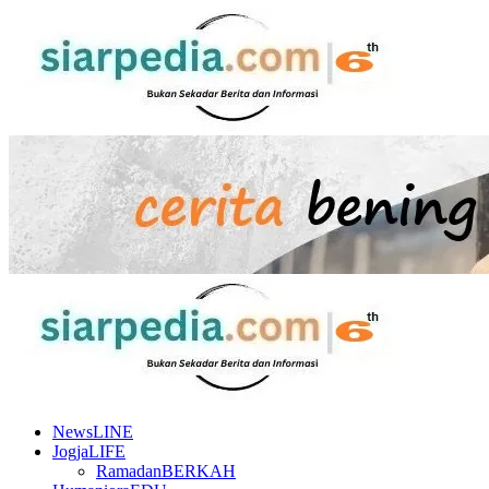
Skip
to
content
Primary
Menu
NewsLINE
JogjaLIFE
RamadanBERKAH