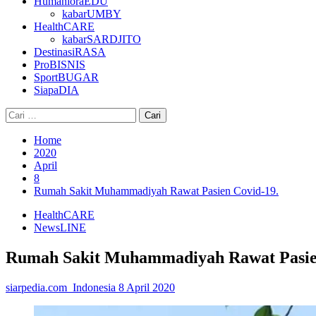
HumanioraEDU
kabarUMBY
HealthCARE
kabarSARDJITO
DestinasiRASA
ProBISNIS
SportBUGAR
SiapaDIA
Cari
untuk:
Home
2020
April
8
Rumah Sakit Muhammadiyah Rawat Pasien Covid-19.
HealthCARE
NewsLINE
Rumah Sakit Muhammadiyah Rawat Pasie
siarpedia.com_Indonesia
8 April 2020