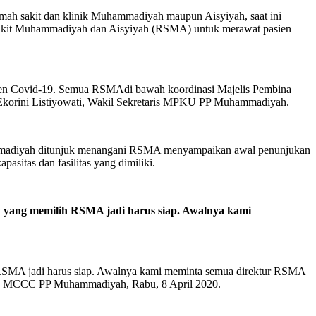
umah sakit dan klinik Muhammadiyah maupun Aisyiyah, saat ini
h Sakit Muhammadiyah dan Aisyiyah (RSMA) untuk merawat pasien
ien Covid-19. Semua RSMAdi bawah koordinasi Majelis Pembina
rini Listiyowati, Wakil Sekretaris MPKU PP Muhammadiyah.
hammadiyah ditunjuk menangani RSMA menyampaikan awal penunjukan
sitas dan fasilitas yang dimiliki.
 yang memilih RSMA jadi harus siap. Awalnya kami
 RSMA jadi harus siap. Awalnya kami meminta semua direktur RSMA
edia MCCC PP Muhammadiyah, Rabu, 8 April 2020.