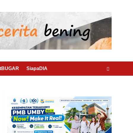
rtBUGAR
SiapaDIA