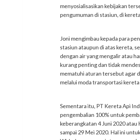
menyosialisasikan kebijakan ter
pengumuman di stasiun, di kereta,
Joni mengimbau kepada para penu
stasiun ataupun di atas kereta,
dengan air yang mengalir atau han
kurang penting dan tidak mende
mematuhi aturan tersebut agar
melalui moda transportasi kereta a
Sementara itu, PT Kereta Api In
pengembalian 100% untuk pembata
keberangkatan 4 Juni 2020 atau
sampai 29 Mei 2020. Hal ini unt