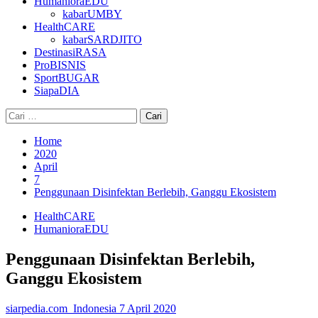
HumanioraEDU
kabarUMBY
HealthCARE
kabarSARDJITO
DestinasiRASA
ProBISNIS
SportBUGAR
SiapaDIA
Cari
untuk:
Home
2020
April
7
Penggunaan Disinfektan Berlebih, Ganggu Ekosistem
HealthCARE
HumanioraEDU
Penggunaan Disinfektan Berlebih,
Ganggu Ekosistem
siarpedia.com_Indonesia
7 April 2020