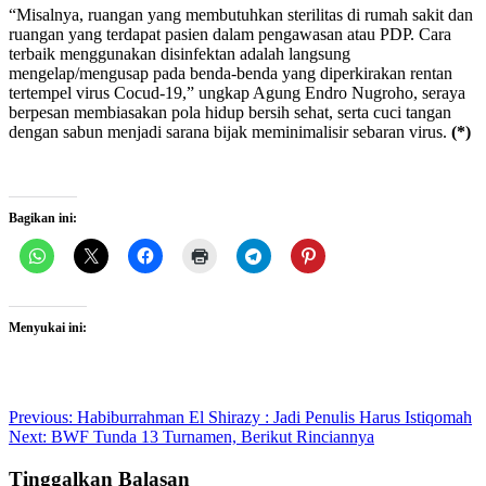
“Misalnya, ruangan yang membutuhkan sterilitas di rumah sakit dan
ruangan yang terdapat pasien dalam pengawasan atau PDP. Cara
terbaik menggunakan disinfektan adalah langsung
mengelap/mengusap pada benda-benda yang diperkirakan rentan
tertempel virus Cocud-19,” ungkap Agung Endro Nugroho, seraya
berpesan membiasakan pola hidup bersih sehat, serta cuci tangan
dengan sabun menjadi sarana bijak meminimalisir sebaran virus.
(*)
Bagikan ini:
Menyukai ini:
Post
Previous:
Habiburrahman El Shirazy : Jadi Penulis Harus Istiqomah
Next:
BWF Tunda 13 Turnamen, Berikut Rinciannya
navigation
Tinggalkan Balasan