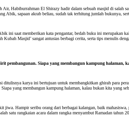
h Air, Habiburrahman El Shirazy hadir dalam sebuah masjid di salah s
ng Abik, sapaan akrab beliau, sudah tak terhitung jumlah bukunya, ser
bik ini saat memberikan kata pengantar, bedah buku ini merupakan kali
Kubah Masjid’ sangat antusias berbagi cerita, serta tips menulis de
irit pembangunan. Siapa yang membangun kampung halaman, kal
i ditulisnya karya ini bertujuan untuk membangkitkan ghirah para 
. Siapa yang membangun kampung halaman, kalau bukan kita yang seb
kit jiwa. Hampir seribu orang dari berbagai kalangan, baik mahasiswa,
 salah satu rangkaian acara dalam rangka menyambut Ramadan tahun 20