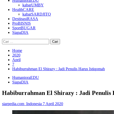
HumanioraEDU
kabarUMBY
HealthCARE
kabarSARDJITO
DestinasiRASA
ProBISNIS
SportBUGAR
SiapaDIA
Cari
untuk:
Home
2020
April
7
Habiburrahman El Shirazy : Jadi Penulis Harus Istiqomah
HumanioraEDU
SiapaDIA
Habiburrahman El Shirazy : Jadi Penulis
siarpedia.com_Indonesia
7 April 2020