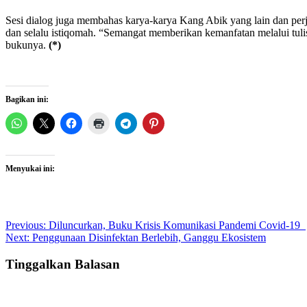
Sesi dialog juga membahas karya-karya Kang Abik yang lain dan per
dan selalu istiqomah. “Semangat memberikan kemanfatan melalui tulis
bukunya.
(*)
Bagikan ini:
Menyukai ini:
Post
Previous:
Diluncurkan, Buku Krisis Komunikasi Pandemi Covid-19
Next:
Penggunaan Disinfektan Berlebih, Ganggu Ekosistem
navigation
Tinggalkan Balasan