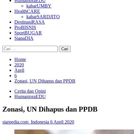
HumanioraEDU
kabarUMBY
HealthCARE
kabarSARDJITO
DestinasiRASA
ProBISNIS
SportBUGAR
SiapaDIA
Cari
untuk:
Home
2020
April
6
Zonasi, UN Dihapus dan PPDB
Cerita dan Opini
HumanioraEDU
Zonasi, UN Dihapus dan PPDB
siarpedia.com_Indonesia
6 April 2020