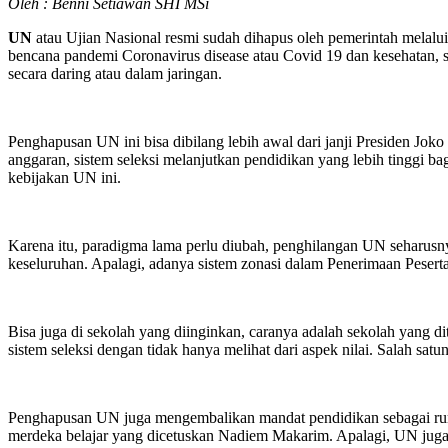
Oleh : Benni Setiawan SHI MSi
UN
atau Ujian Nasional resmi sudah dihapus oleh pemerintah mela
bencana pandemi Coronavirus disease atau Covid 19 dan kesehatan, s
secara daring atau dalam jaringan.
Penghapusan UN ini bisa dibilang lebih awal dari janji Presiden J
anggaran, sistem seleksi melanjutkan pendidikan yang lebih tinggi 
kebijakan UN ini.
Karena itu, paradigma lama perlu diubah, penghilangan UN seharusnya 
keseluruhan. Apalagi, adanya sistem zonasi dalam Penerimaan Pesert
Bisa juga di sekolah yang diinginkan, caranya adalah sekolah yang 
sistem seleksi dengan tidak hanya melihat dari aspek nilai. Salah s
Penghapusan UN juga mengembalikan mandat pendidikan sebagai rum
merdeka belajar yang dicetuskan Nadiem Makarim. Apalagi, UN juga s