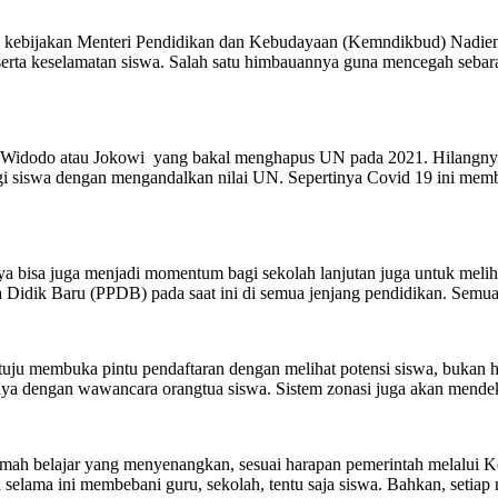
lui kebijakan Menteri Pendidikan dan Kebudayaan (Kemndikbud) Nadie
erta keselamatan siswa. Salah satu himbauannya guna mencegah sebaran
oko Widodo atau Jokowi yang bakal menghapus UN pada 2021. Hilangnya
bagi siswa dengan mengandalkan nilai UN. Sepertinya Covid 19 ini memb
bisa juga menjadi momentum bagi sekolah lanjutan juga untuk melihat p
a Didik Baru (PPDB) pada saat ini di semua jenjang pendidikan. Semua
dituju membuka pintu pendaftaran dengan melihat potensi siswa, bukan
atunya dengan wawancara orangtua siswa. Sistem zonasi juga akan mend
ah belajar yang menyenangkan, sesuai harapan pemerintah melalui 
elama ini membebani guru, sekolah, tentu saja siswa. Bahkan, setiap 