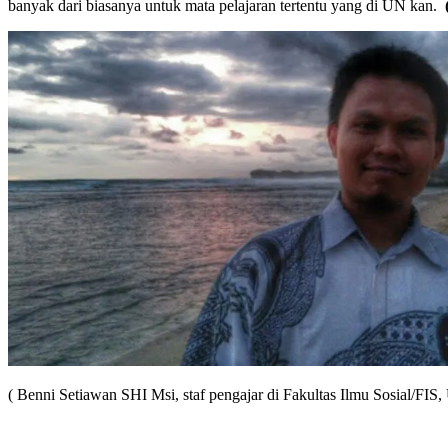
banyak dari biasanya untuk mata pelajaran tertentu yang di UN kan.
( Benni Setiawan SHI Msi, staf pengajar di Fakultas Ilmu Sosial/FIS, U