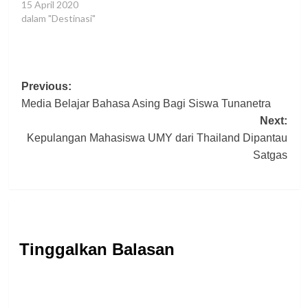
15 April 2020
dalam "Destinasi"
Post
Previous:
Media Belajar Bahasa Asing Bagi Siswa Tunanetra
navigation
Next:
Kepulangan Mahasiswa UMY dari Thailand Dipantau
Satgas
Tinggalkan Balasan