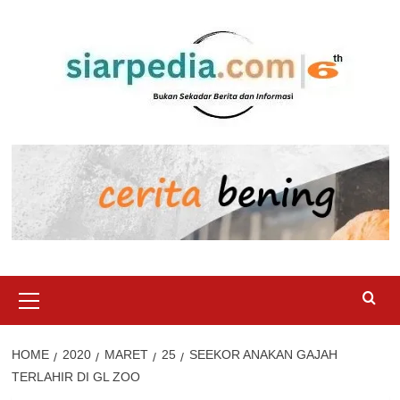
Skip
to
content
Primary
Menu
HOME
2020
MARET
25
SEEKOR ANAKAN GAJAH
TERLAHIR DI GL ZOO