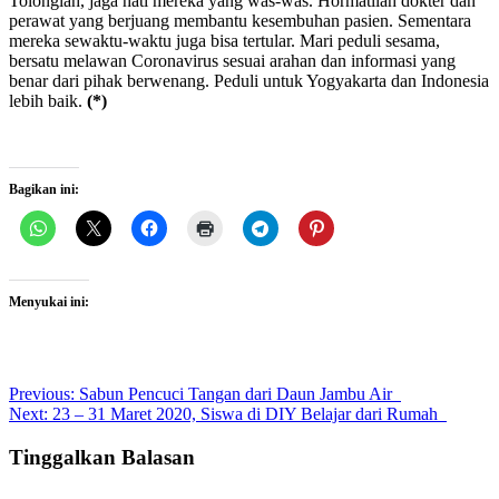
Tolonglah, jaga hati mereka yang was-was. Hormatilah dokter dan
perawat yang berjuang membantu kesembuhan pasien. Sementara
mereka sewaktu-waktu juga bisa tertular. Mari peduli sesama,
bersatu melawan Coronavirus sesuai arahan dan informasi yang
benar dari pihak berwenang. Peduli untuk Yogyakarta dan Indonesia
lebih baik.
(*)
Bagikan ini:
Menyukai ini:
Post
Previous:
Sabun Pencuci Tangan dari Daun Jambu Air
Next:
23 – 31 Maret 2020, Siswa di DIY Belajar dari Rumah
navigation
Tinggalkan Balasan