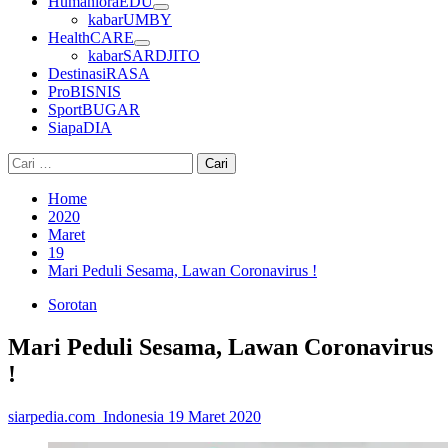
HumanioraEDU
kabarUMBY
HealthCARE
kabarSARDJITO
DestinasiRASA
ProBISNIS
SportBUGAR
SiapaDIA
Cari
untuk:
Home
2020
Maret
19
Mari Peduli Sesama, Lawan Coronavirus !
Sorotan
Mari Peduli Sesama, Lawan Coronavirus
!
siarpedia.com_Indonesia
19 Maret 2020