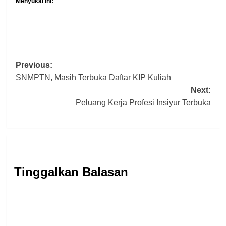
Menyukai ini:
Post
Previous:
SNMPTN, Masih Terbuka Daftar KIP Kuliah
navigation
Next:
Peluang Kerja Profesi Insiyur Terbuka
Tinggalkan Balasan