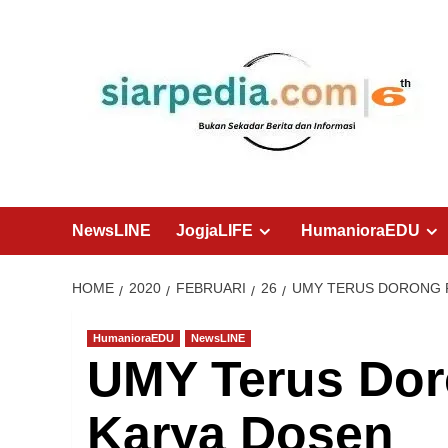
Skip
to
content
NewsLINE
JogjaLIFE
HumanioraEDU
HOME
2020
FEBRUARI
26
UMY TERUS DORONG P
HumanioraEDU
NewsLINE
UMY Terus Dor
Karya Dosen