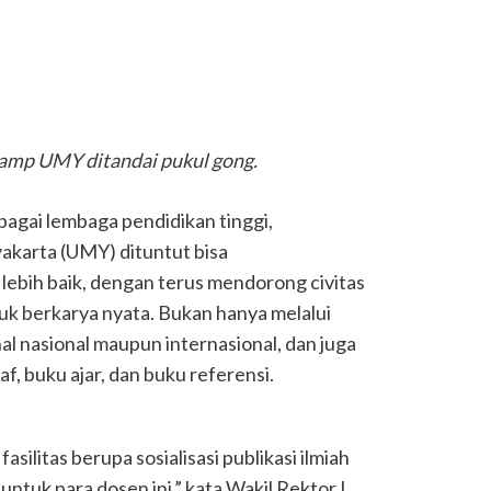
mp UMY ditandai pukul gong.
bagai lembaga pendidikan tinggi,
karta (UMY) dituntut bisa
ebih baik, dengan terus mendorong civitas
k berkarya nyata. Bukan hanya melalui
rnal nasional maupun internasional, dan juga
f, buku ajar, dan buku referensi.
silitas berupa sosialisasi publikasi ilmiah
uk para dosen ini,” kata Wakil Rektor I