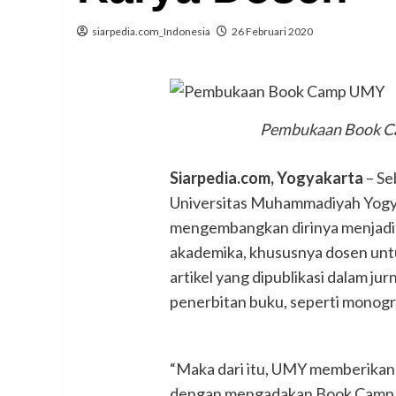
siarpedia.com_Indonesia
26 Februari 2020
Pembukaan Book Ca
Siarpedia.com, Yogyakarta
– Se
Universitas Muhammadiyah Yogya
mengembangkan dirinya menjadi l
akademika, khususnya dosen untu
artikel yang dipublikasi dalam ju
penerbitan buku, seperti monogra
“Maka dari itu, UMY memberikan fa
dengan mengadakan Book Camp unt