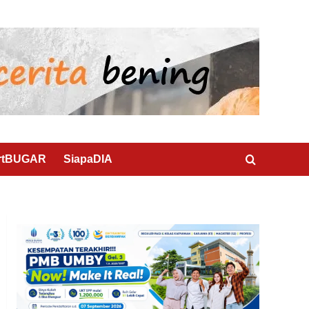
rtBUGAR
SiapaDIA