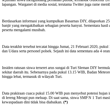
lapangan. Warganet di media sosial, terutama Twitter juga rame mem
Berdasarkan informasi yang kumpulkan Basarnas DIY, dilaporkan 257
banjir yang mengakibatkan sebagian peserta hanyut. Sementara hasil
peserta mengalami musibah.
Data terakhir tersebut tercatat hingga Jumat, 21 Februari 2020, puk
dan Udara serta personel polsek. Sejauh ini data sementara ada 4 ora
Insiden ratusan siswa terseret arus sungai di Turi Sleman DIY bermula
sekitar daerah itu. Sebenarnya pada pukul 13.15 WIB, Badan Meteoro
hingga lebat, termasuk di wilayah Turi.
Data prakiraan cuaca pukul 15.00 WIB pun menyebut potensi hujan int
di lereng Merapi pun meluap. Di saat sama, siswa SMP N 1 Turi masih 
kewaspadaan dini tidak bisa diabaikan.
(*)