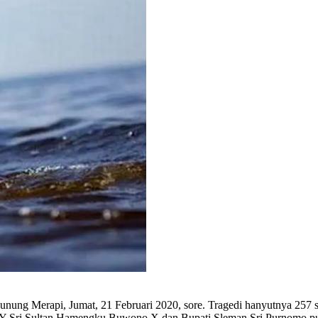
Gunung Merapi, Jumat, 21 Februari 2020, sore. Tragedi hanyutnya 25
Y Sri Sultan Hamengku Buwono X dan Bupati Sleman Sri Purnomo pun 