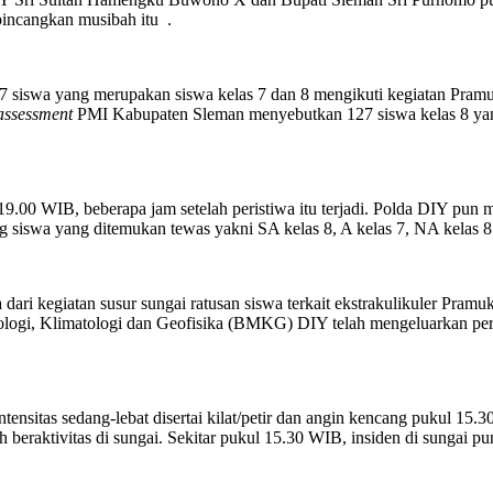
bincangkan musibah itu .
 siswa yang merupakan siswa kelas 7 dan 8 mengikuti kegiatan Pramu
assessment
PMI Kabupaten Sleman menyebutkan 127 siswa kelas 8 yang 
ul 19.00 WIB, beberapa jam setelah peristiwa itu terjadi. Polda DIY 
ng siswa yang ditemukan tewas yakni SA kelas 8, A kelas 7, NA kelas 8
 dari kegiatan susur sungai ratusan siswa terkait ekstrakulikuler Pram
logi, Klimatologi dan Geofisika (BMKG) DIY telah mengeluarkan perin
ensitas sedang-lebat disertai kilat/petir dan angin kencang pukul 15.
beraktivitas di sungai. Sekitar pukul 15.30 WIB, insiden di sungai pun