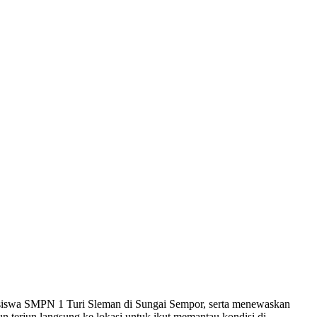
7 siswa SMPN 1 Turi Sleman di Sungai Sempor, serta menewaskan
terjun langsung ke lokasi untuk ikut memantau kondisi di