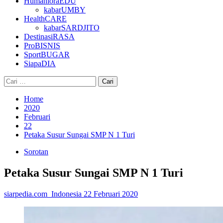
HumanioraEDU
kabarUMBY
HealthCARE
kabarSARDJITO
DestinasiRASA
ProBISNIS
SportBUGAR
SiapaDIA
Cari
untuk:
Home
2020
Februari
22
Petaka Susur Sungai SMP N 1 Turi
Sorotan
Petaka Susur Sungai SMP N 1 Turi
siarpedia.com_Indonesia
22 Februari 2020