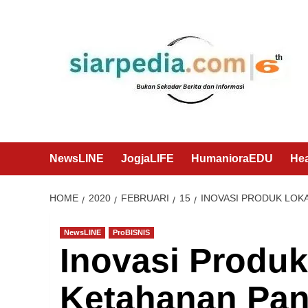
Skip
to
content
NewsLINE
JogjaLIFE
HumanioraEDU
He
HOME
2020
FEBRUARI
15
INOVASI PRODUK LOK
NewsLINE
ProBISNIS
Inovasi Produk
Ketahanan Pa