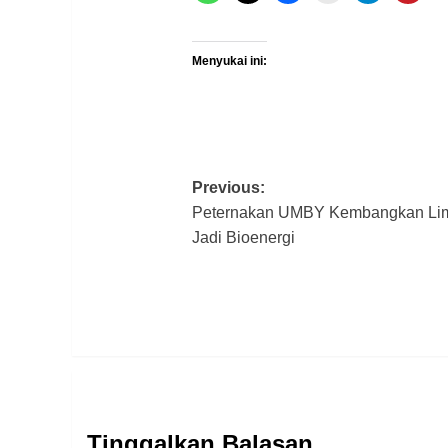
Menyukai ini:
Post
Previous:
Peternakan UMBY Kembangkan Li
navigation
Jadi Bioenergi
Tinggalkan Balasan