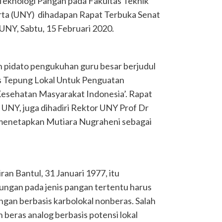
Teknologi Pangan pada Fakultas Teknik
arta (UNY) dihadapan Rapat Terbuka Senat
UNY, Sabtu, 15 Februari 2020.
pidato pengukuhan guru besar berjudul
 Tepung Lokal Untuk Penguatan
esehatan Masyarakat Indonesia’. Rapat
t UNY, juga dihadiri Rektor UNY Prof Dr
menetapkan Mutiara Nugraheni sebagai
ran Bantul, 31 Januari 1977, itu
ungan pada jenis pangan tertentu harus
angan berbasis karbolokal nonberas. Salah
eras analog berbasis potensi lokal