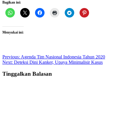
Bagikan ini:
Menyukai ini:
Post
Previous:
Agenda Tim Nasional Indonesia Tahun 2020
Next:
Deteksi Dini Kanker, Upaya Minimalisir Kasus
navigation
Tinggalkan Balasan