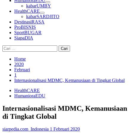
HumanioraEDU
kabarUMBY
HealthCARE
kabarSARDJITO
DestinasiRASA
ProBISNIS
SportBUGAR
SiapaDIA
Cari
untuk:
Home
2020
Februari
1
Internasionalisasi MDMC, Kemanusiaan di Tingkat Global
HealthCARE
HumanioraEDU
Internasionalisasi MDMC, Kemanusiaan
di Tingkat Global
siarpedia.com_Indonesia
1 Februari 2020