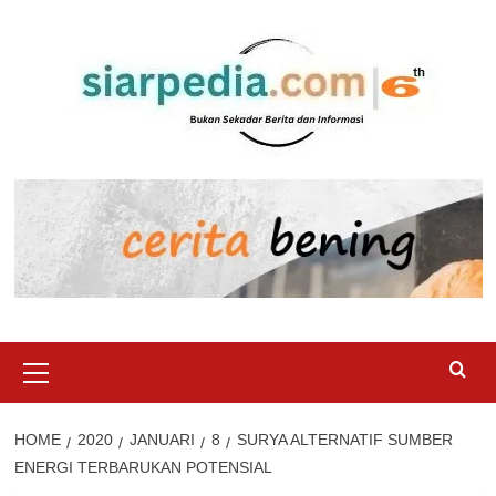
Skip
to
content
Primary
Menu
HOME
2020
JANUARI
8
SURYA ALTERNATIF SUMBER
ENERGI TERBARUKAN POTENSIAL